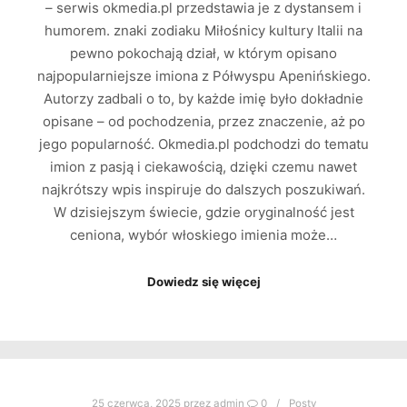
– serwis okmedia.pl przedstawia je z dystansem i
humorem. znaki zodiaku Miłośnicy kultury Italii na
pewno pokochają dział, w którym opisano
najpopularniejsze imiona z Półwyspu Apenińskiego.
Autorzy zadbali o to, by każde imię było dokładnie
opisane – od pochodzenia, przez znaczenie, aż po
jego popularność. Okmedia.pl podchodzi do tematu
imion z pasją i ciekawością, dzięki czemu nawet
najkrótszy wpis inspiruje do dalszych poszukiwań.
W dzisiejszym świecie, gdzie oryginalność jest
ceniona, wybór włoskiego imienia może…
Dowiedz się więcej
25 czerwca, 2025
przez
admin
0
Posty