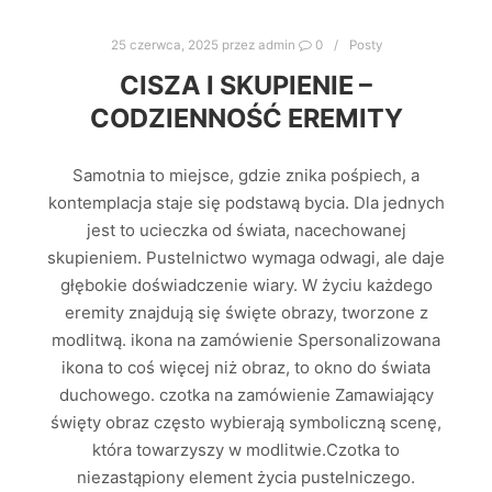
25 czerwca, 2025
przez
admin
0
Posty
CISZA I SKUPIENIE –
CODZIENNOŚĆ EREMITY
Samotnia to miejsce, gdzie znika pośpiech, a
kontemplacja staje się podstawą bycia. Dla jednych
jest to ucieczka od świata, nacechowanej
skupieniem. Pustelnictwo wymaga odwagi, ale daje
głębokie doświadczenie wiary. W życiu każdego
eremity znajdują się święte obrazy, tworzone z
modlitwą. ikona na zamówienie Spersonalizowana
ikona to coś więcej niż obraz, to okno do świata
duchowego. czotka na zamówienie Zamawiający
święty obraz często wybierają symboliczną scenę,
która towarzyszy w modlitwie.Czotka to
niezastąpiony element życia pustelniczego.