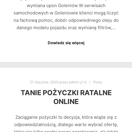
wymiana opon Goleniów W serwisach
samochodowych w Goleniowie klienci mogą liczyć
na fachową pomoc, dobór odpowiedniego oleju do
danego modelu pojazdu oraz wymianę filtrów,…
Dowiedz się więcej
27 stycznia, 2025
przez
admin
0
Posty
TANIE POŻYCZKI RATALNE
ONLINE
Zaciąganie pożyczki to decyzja, która wiąże się z
odpowiedzialnością, dlatego warto wybrać ofertę,
która nie tylko spełni nasze oczekiwania, ale także