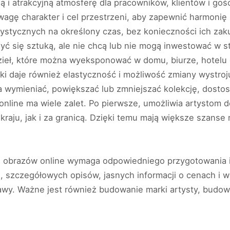
ną i atrakcyjną atmosferę dla pracowników, klientów i g
wagę charakter i cel przestrzeni, aby zapewnić harmoni
artystycznych na określony czas, bez konieczności ich za
szyć się sztuką, ale nie chcą lub nie mogą inwestować w 
ieł, które można wyeksponować w domu, biurze, hotelu 
i daje również elastyczność i możliwość zmiany wystroju 
na wymieniać, powiększać lub zmniejszać kolekcję, dostos
nline ma wiele zalet. Po pierwsze, umożliwia artystom 
aju, jak i za granicą. Dzięki temu mają większe szanse
ż obrazów online wymaga odpowiedniego przygotowania i
uki, szczegółowych opisów, jasnych informacji o cenach i
wy. Ważne jest również budowanie marki artysty, budowa