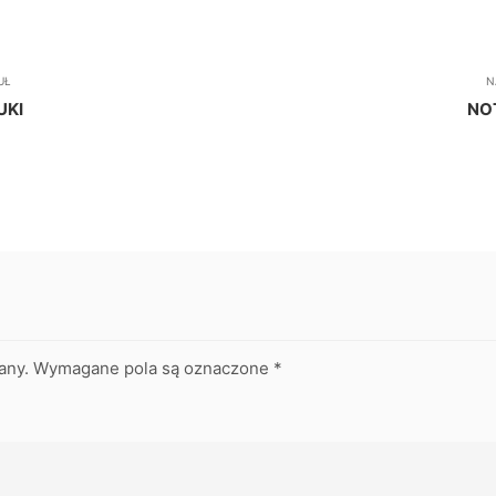
UŁ
N
UKI
NO
any.
Wymagane pola są oznaczone
*