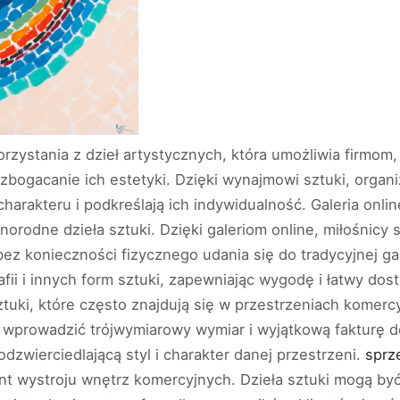
rzystania z dzieł artystycznych, która umożliwia firmom
ogacanie ich estetyki. Dzięki wynajmowi sztuki, organi
charakteru i podkreślają ich indywidualność. Galeria onlin
orodne dzieła sztuki. Dzięki galeriom online, miłośnicy 
bez konieczności fizycznego udania się do tradycyjnej gale
fii i innych form sztuki, zapewniając wygodę i łatwy dos
tuki, które często znajdują się w przestrzeniach komercyj
ą wprowadzić trójwymiarowy wymiar i wyjątkową fakturę 
dzwierciedlającą styl i charakter danej przestrzeni.
sprz
nt wystroju wnętrz komercyjnych. Dzieła sztuki mogą by