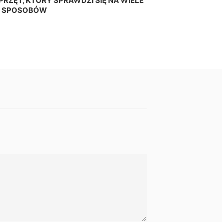
RZĘT, KTÓRY SPRAWDZI SIĘ NA WIELE
SPOSOBÓW