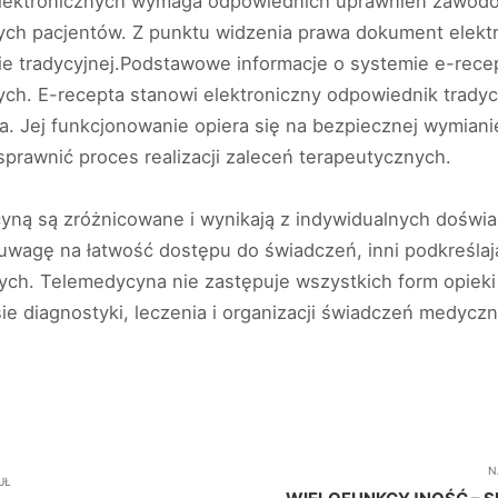
ektronicznych wymaga odpowiednich uprawnień zawodo
ch pacjentów. Z punktu widzenia prawa dokument elektr
e tradycyjnej.Podstawowe informacje o systemie e-recept
ych. E-recepta stanowi elektroniczny odpowiednik tradycy
. Jej funkcjonowanie opiera się na bezpiecznej wymiani
prawnić proces realizacji zaleceń terapeutycznych.
yną są zróżnicowane i wynikają z indywidualnych dośw
 uwagę na łatwość dostępu do świadczeń, inni podkreśla
ych. Telemedycyna nie zastępuje wszystkich form opieki
e diagnostyki, leczenia i organizacji świadczeń medyc
N
UŁ