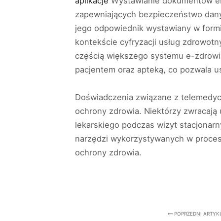
aplikacje
Wystawianie dokumentów el
zapewniających bezpieczeństwo dany
jego odpowiednik wystawiany w formi
kontekście cyfryzacji usług zdrowotn
częścią większego systemu e-zdrowia
pacjentem oraz apteką, co pozwala us
Doświadczenia związane z telemedyc
ochrony zdrowia. Niektórzy zwracają
lekarskiego podczas wizyt stacjonarn
narzędzi wykorzystywanych w procesi
ochrony zdrowia.
POPRZEDNI ARTYK