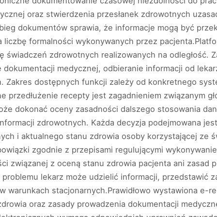
roniczne dokumentowanie czasowej niezdolności do pra
znej oraz stwierdzenia przesłanek zdrowotnych uzasa
eg dokumentów sprawia, że informacje mogą być przek
 liczbę formalności wykonywanych przez pacjenta.Platfo
ję świadczeń zdrowotnych realizowanych na odległość. Z
 dokumentacji medycznej, odbieranie informacji od leka
Zakres dostępnych funkcji zależy od konkretnego syste
e przedłużenie recepty jest zagadnieniem związanym gł
że dokonać oceny zasadności dalszego stosowania daneg
informacji zdrowotnych. Każda decyzja podejmowana jest
h i aktualnego stanu zdrowia osoby korzystającej ze ś
obowiązki zgodnie z przepisami regulującymi wykonywan
ści związanej z oceną stanu zdrowia pacjenta ani zasad
problemu lekarz może udzielić informacji, przedstawić 
 w warunkach stacjonarnych.Prawidłowo wystawiona e-re
 zdrowia oraz zasady prowadzenia dokumentacji medyczn