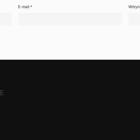
E-mail
*
Witryn
E