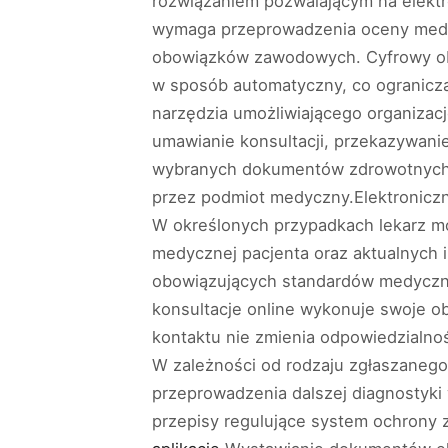
rozwiązaniem pozwalającym na elekt
wymaga przeprowadzenia oceny medyc
obowiązków zawodowych. Cyfrowy obi
w sposób automatyczny, co ogranicza
narzędzia umożliwiającego organizac
umawianie konsultacji, przekazywanie
wybranych dokumentów zdrowotnych. 
przez podmiot medyczny.Elektroniczn
W określonych przypadkach lekarz mo
medycznej pacjenta oraz aktualnych 
obowiązujących standardów medycznyc
konsultacje online wykonuje swoje 
kontaktu nie zmienia odpowiedzialno
W zależności od rodzaju zgłaszanego 
przeprowadzenia dalszej diagnostyki
przepisy regulujące system ochrony