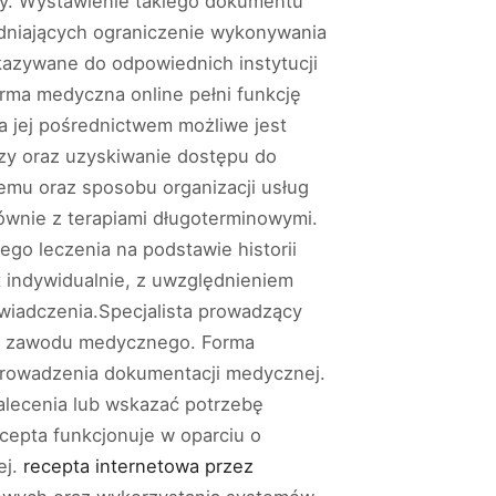
cy. Wystawienie takiego dokumentu
dniających ograniczenie wykonywania
azywane do odpowiednich instytucji
rma medyczna online pełni funkcję
a jej pośrednictwem możliwe jest
rzy oraz uzyskiwanie dostępu do
mu oraz sposobu organizacji usług
ównie z terapiami długoterminowymi.
o leczenia na podstawie historii
 indywidualnie, z uwzględnieniem
wiadczenia.Specjalista prowadzący
ie zawodu medycznego. Forma
 prowadzenia dokumentacji medycznej.
zalecenia lub wskazać potrzebę
cepta funkcjonuje w oparciu o
ej.
recepta internetowa przez