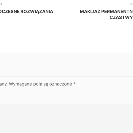
UŁ
N
OCZESNE ROZWIĄZANIA
MAKIJAŻ PERMANENTN
CZAS I W
any.
Wymagane pola są oznaczone
*