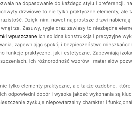
zwala na dopasowanie do każdego stylu i preferencji, n
uchwyty drzwiowe to nie tylko praktyczne elementy, ale t
azistość. Dzięki nim, nawet najprostsze drzwi nabierają e
wnętrza. Zasuwy, rygle oraz zawiasy to niezbędne eleme
mki wpuszczane
Ich solidna konstrukcja i precyzyjne wyk
wania, zapewniając spokój i bezpieczeństwo mieszkańco
o funkcje praktyczne, jak i estetyczne. Zapewniają izola
szczeniach. Ich różnorodność wzorów i materiałów pozw
ie tylko elementy praktyczne, ale także ozdobne, które
Ich odpowiedni dobór i wysoka jakość wykonania są klu
eszczenie zyskuje niepowtarzalny charakter i funkcjona