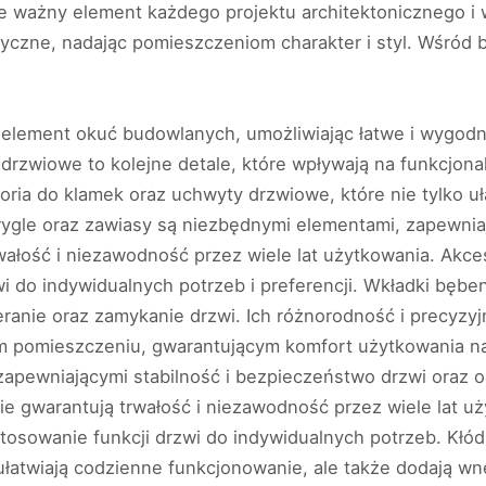
 ważny element każdego projektu architektonicznego i wn
tyczne, nadając pomieszczeniom charakter i styl. Wśród
element okuć budowlanych, umożliwiając łatwe i wygodn
 drzwiowe to kolejne detale, które wpływają na funkcjon
ia do klamek oraz uchwyty drzwiowe, które nie tylko uła
rygle oraz zawiasy są niezbędnymi elementami, zapewnia
rwałość i niezawodność przez wiele lat użytkowania. Akc
wi do indywidualnych potrzeb i preferencji. Wkładki bę
ranie oraz zamykanie drzwi. Ich różnorodność i precyzyj
pomieszczeniu, gwarantującym komfort użytkowania na 
apewniającymi stabilność i bezpieczeństwo drzwi oraz 
ie gwarantują trwałość i niezawodność przez wiele lat u
osowanie funkcji drzwi do indywidualnych potrzeb. Kłód
 ułatwiają codzienne funkcjonowanie, ale także dodają wn