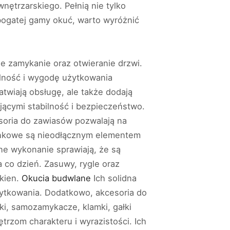
ętrzarskiego. Pełnią nie tylko
 bogatej gamy okuć, warto wyróżnić
e zamykanie oraz otwieranie drzwi.
alność i wygodę użytkowania
twiają obsługę, ale także dodają
jącymi stabilność i bezpieczeństwo.
esoria do zawiasów pozwalają na
benkowe są nieodłącznym elementem
ne wykonanie sprawiają, że są
co dzień. Zasuwy, rygle oraz
okien.
Okucia budwlane
Ich solidna
żytkowania. Dodatkowo, akcesoria do
ki, samozamykacze, klamki, gałki
ętrzom charakteru i wyrazistości. Ich