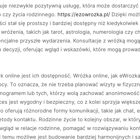
ruje niezwykle pozytywną usługę, która może dostarczyć
 czy życia rodzinnego.
https://ezowrozka.pl/
Dzięki możl
ci stał się prostszy i bardziej dostępny niż kiedykolwiek 
wróżenia, takich jak tarot, astrologia, numerologia czy 
encjalne przyszłe wydarzenia. Konsultacje z wróżką mo
decyzji, oferując wgląd i wskazówki, które mogą prowa
 online jest ich dostępność. Wróżka online, jak eWrozka
nocy. To oznacza, że nie trzeba planować wizyty w fizycz
onogramem lub tych, którzy wolą zachować anonimowość.
oces jest wygodny i bezpieczny, co z kolei sprzyja więks
to oferują różnorodne formy komunikacji, takie jak chat,
tody kontaktu. Rodzinne życie to kolejny obszar, w któ
gląd w relacje rodzinne, pomagać w rozwiązywaniu kon
 temu możliwe jest budowanie bardziej harmonijnych i szc