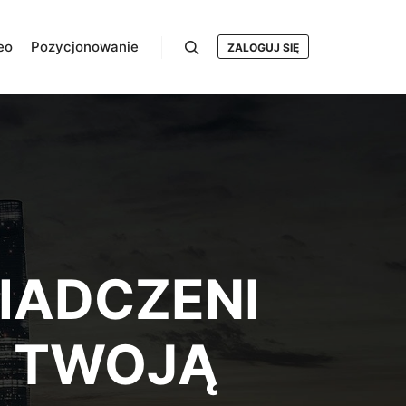
eo
Pozycjonowanie
ZALOGUJ SIĘ
Szukaj
IADCZENI
Ą TWOJĄ