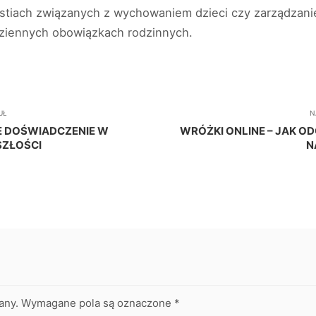
stiach związanych z wychowaniem dzieci czy zarządzan
dziennych obowiązkach rodzinnych.
UŁ
N
E DOŚWIADCZENIE W
WRÓŻKI ONLINE – JAK O
SZŁOŚCI
N
any.
Wymagane pola są oznaczone
*