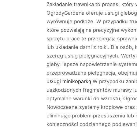
Zakładanie trawnika to proces, któr
OgrodyGardena oferuje usługi glebogr
wyrównuje podłoże. W przypadku trud
które pozwalają na precyzyjne wykon
sprzętu prace te przebiegają sprawni
lub układanie darni z rolki. Dla osób
szereg usług pielęgnacyjnych. Wertyk
gleby, lepsze napowietrzenie system
przeprowadzana pielęgnacja, obejmuj
usługi minikoparką
W przypadku zanie
uszkodzonych fragmentów murawy lub 
optymalne warunki do wzrostu, Ogro
Nowoczesne systemy kroplowe oraz zr
eliminując problem przesuszenia lub 
konieczności codziennego podlewani