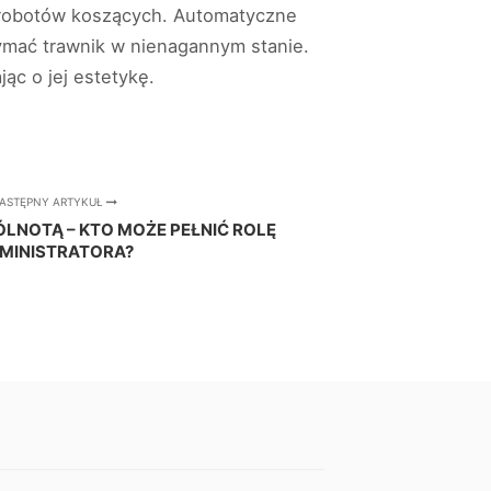
ję robotów koszących. Automatyczne
zymać trawnik w nienagannym stanie.
ąc o jej estetykę.
ASTĘPNY ARTYKUŁ
LNOTĄ – KTO MOŻE PEŁNIĆ ROLĘ
MINISTRATORA?