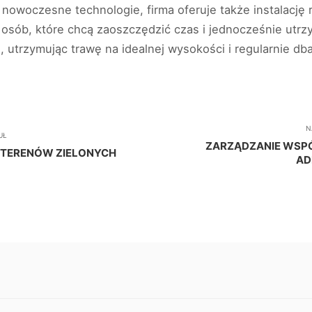
i nowoczesne technologie, firma oferuje także instalac
a osób, które chcą zaoszczędzić czas i jednocześnie utr
 utrzymując trawę na idealnej wysokości i regularnie dbaj
N
UŁ
ZARZĄDZANIE WSPÓ
 TERENÓW ZIELONYCH
AD