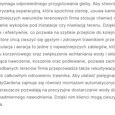
y wymaga odpowiedniego przygotowania gleby. Aby stworzy
yzarką separacyjną, która spulchnia ziemię, usuwa kamie
niejszych warunków terenowych firma stosuje również m
anie wykopów pod instalacje czy niwelację terenu. Dzi
e i efektywnie, co pozwala na szybkie przejście do kolej
, które chcą cieszyć się gęstym i zdrowym trawnikiem prz
ulacja i aeracja to jedne z najważniejszych zabiegów, kt
u korzeniowego oraz zwiększenie wchłaniania wody i sk
ąca nawożenie, koszenie oraz podlewanie, pozwala zach
dbanych terenów firma przeprowadza także rekultywację,
całkowitym odnowieniu trawnika. Aby ułatwić pielęgnac
dyGardena zajmuje się również montażem automatyczny
aszacze pozwalają na precyzyjne dostarczanie wody do 
nadmiernego nawodnienia. Dzięki nim klienci mogą cieszy
a.