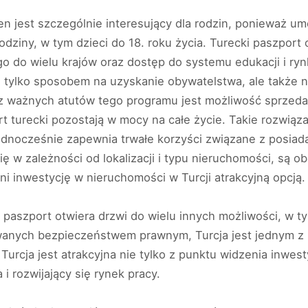
n jest szczególnie interesujący dla rodzin, ponieważ u
dziny, w tym dzieci do 18. roku życia. Turecki paszport o
do wielu krajów oraz dostęp do systemu edukacji i rynk
e tylko sposobem na uzyskanie obywatelstwa, ale także n
z ważnych atutów tego programu jest możliwość sprzeda
rt turecki pozostają w mocy na całe życie. Takie rozwią
jednocześnie zapewnia trwałe korzyści związane z posia
ię w zależności od lokalizacji i typu nieruchomości, są 
i inwestycję w nieruchomości w Turcji atrakcyjną opcją.
 paszport otwiera drzwi do wielu innych możliwości, w
wanych bezpieczeństwem prawnym, Turcja jest jednym z k
urcja jest atrakcyjna nie tylko z punktu widzenia inwest
 i rozwijający się rynek pracy.