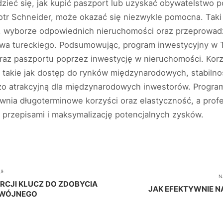
dzieć się, jak kupić paszport lub uzyskać obywatelstwo 
otr Schneider, może okazać się niezwykle pomocna. Tak
, wyborze odpowiednich nieruchomości oraz przeprowadz
wa tureckiego. Podsumowując, program inwestycyjny w T
raz paszportu poprzez inwestycję w nieruchomości. Kor
, takie jak dostęp do rynków międzynarodowych, stabilno
dzo atrakcyjną dla międzynarodowych inwestorów. Progra
ewnia długoterminowe korzyści oraz elastyczność, a prof
 przepisami i maksymalizację potencjalnych zysków.
UŁ
N
RCJI KLUCZ DO ZDOBYCIA
JAK EFEKTYWNIE N
WÓJNEGO