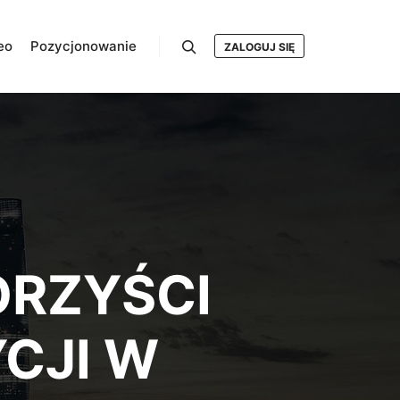
eo
Pozycjonowanie
ZALOGUJ SIĘ
Szukaj
ORZYŚCI
CJI W