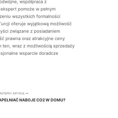
podwójne, współpraca z
i ekspert pomoże w pełnym
eniu wszystkich formalności
urcji oferuje wyjątkową możliwość
zyści związane z posiadaniem
ść prawna oraz atrakcyjne ceny
m ten, wraz z możliwością sprzedaży
esjonalne wsparcie doradcze
ASTĘPNY ARTYKUŁ
APEŁNIAĆ NABOJE CO2 W DOMU?