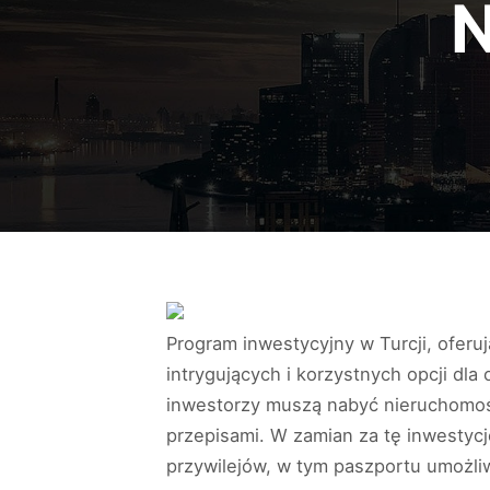
Program inwestycyjny w Turcji, oferu
intrygujących i korzystnych opcji d
inwestorzy muszą nabyć nieruchomoś
przepisami. W zamian za tę inwestycj
przywilejów, w tym paszportu umożli