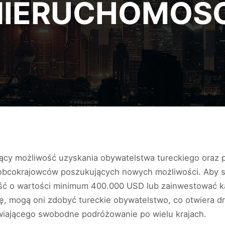
NIERUCHOMOŚC
jący możliwość uzyskania obywatelstwa tureckiego oraz pa
la obcokrajowców poszukujących nowych możliwości. Aby 
ć o wartości minimum 400.000 USD lub zainwestować ka
ę, mogą oni zdobyć tureckie obywatelstwo, co otwiera drz
wiającego swobodne podróżowanie po wielu krajach.