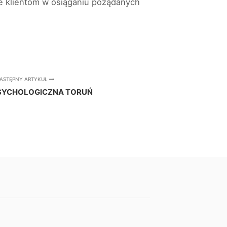
ie klientom w osiąganiu pożądanych
ASTĘPNY ARTYKUŁ
PSYCHOLOGICZNA TORUŃ