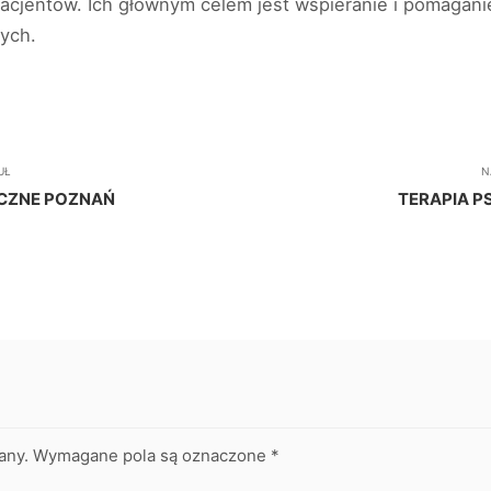
pacjentów. Ich głównym celem jest wspieranie i pomagan
ych.
UŁ
N
CZNE POZNAŃ
TERAPIA 
any.
Wymagane pola są oznaczone
*