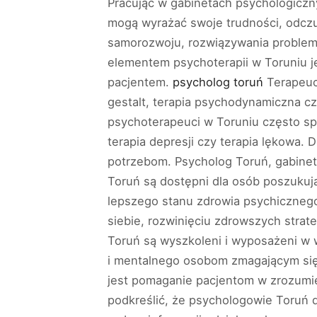
Pracując w gabinetach psychologiczny
mogą wyrażać swoje trudności, odczu
samorozwoju, rozwiązywania problem
elementem psychoterapii w Toruniu j
pacjentem.
psycholog toruń
Terapeuci
gestalt, terapia psychodynamiczna czy
psychoterapeuci w Toruniu często spe
terapia depresji czy terapia lękowa. 
potrzebom. Psycholog Toruń, gabinet
Toruń są dostępni dla osób poszukuj
lepszego stanu zdrowia psychiczneg
siebie, rozwinięciu zdrowszych strat
Toruń są wyszkoleni i wyposażeni w 
i mentalnego osobom zmagającym się 
jest pomaganie pacjentom w zrozumie
podkreślić, że psychologowie Toruń d