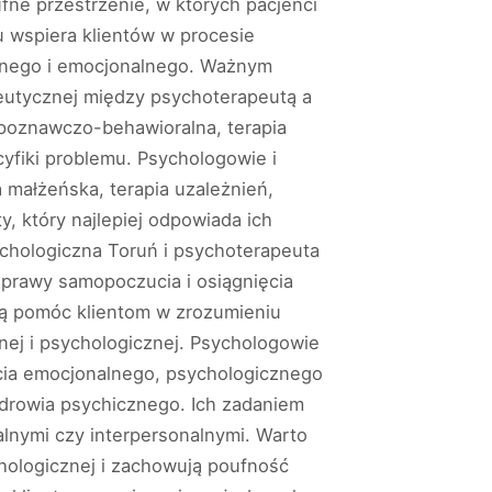
fne przestrzenie, w których pacjenci
 wspiera klientów w procesie
znego i emocjonalnego. Ważnym
peutycznej między psychoterapeutą a
a poznawczo-behawioralna, terapia
cyfiki problemu. Psychologowie i
a małżeńska, terapia uzależnień,
y, który najlepiej odpowiada ich
ychologiczna Toruń i psychoterapeuta
prawy samopoczucia i osiągnięcia
ą pomóc klientom w zrozumieniu
nej i psychologicznej. Psychologowie
rcia emocjonalnego, psychologicznego
drowia psychicznego. Ich zadaniem
lnymi czy interpersonalnymi. Warto
chologicznej i zachowują poufność