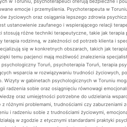
ch w Toruniu, psychoterapeuci oferują bezpieczne i pou
wane emocje i przemyślenia. Psychoterapeuta w Toruniu
ów życiowych oraz osiągania lepszego zdrowia psychic
est ustanowienie zaufanego i wspierającego relacji tera
 stosują różne techniki terapeutyczne, takie jak terapi
 terapia rodzinną, w zależności od potrzeb klienta i spe
cjalizują się w konkretnych obszarach, takich jak terapi
Dzięki temu pacjenci mają możliwość znalezienia specjalist
 psychologiczny Toruń, psychoterapia Toruń, terapia ps
ących wsparcia w rozwiązywaniu trudności życiowych, po
o. Wizyty w gabinetach psychologicznych w Toruniu mog
egii radzenia sobie oraz osiągnięciu równowagi emocjonal
wiedzę oraz umiejętności potrzebne do udzielania wspa
z różnymi problemami, trudnościami czy zaburzeniami z
niu i radzeniu sobie z trudnościami życiowymi, emocjona
ziałają w zgodzie z etycznymi standardami praktyki psy