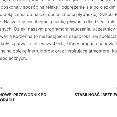
e doskonały sposób na relaks i odprężenie się po ciężki
 dołączenia do naszej społeczności pływackiej. Szkoła 
e. Nasze zajęcia obejmują naukę pływania dla dzieci, młod
anych. Dzięki naszym programom nauczania, uczestnicy s
wania Korzenna to niezastąpiona część lokalnej społeczn
szkoły są otwarte dla wszystkich, którzy pragną opanować
alną opiekę instruktorów oraz inspirującą atmosferę, kt
 społecznych.
UŁ
N
YNOWE: PRZEWODNIK PO
STABILNOŚĆ I BEZP
ORACH