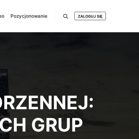
eo
Pozycjonowanie
ZALOGUJ SIĘ
Szukaj
ORZENNEJ:
ICH GRUP