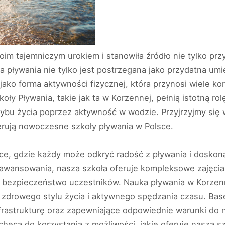
im tajemniczym urokiem i stanowiła źródło nie tylko przy
a pływania nie tylko jest postrzegana jako przydatna umi
ako forma aktywności fizycznej, która przynosi wiele kor
oły Pływania, takie jak ta w Korzennej, pełnią istotną ro
bu życia poprzez aktywność w wodzie. Przyjrzyjmy się wię
erują nowoczesne szkoły pływania w Polsce.
ce, gdzie każdy może odkryć radość z pływania i doskon
aawansowania, nasza szkoła oferuje kompleksowe zajęc
t i bezpieczeństwo uczestników. Nauka pływania w Korzen
e zdrowego stylu życia i aktywnego spędzania czasu. Ba
rastrukturę oraz zapewniające odpowiednie warunki do 
chęca do korzystania z możliwości, jakie oferuje nasza sz