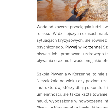
Woda od zawsze przyciągała ludzi swo
relaksu. W dzisiejszych czasach nauk
sytuacjach kryzysowych, ale również j
psychicznego.
Pływaj w Korzennej
Szk
pływackich i promowaniu zdrowego try
pływania oraz możliwościom, jakie of
Szkoła Pływania w Korzennej to miejs
Niezależnie od wieku czy poziomu z
instruktorów, którzy dbają o komfor
umiejętności, ale także kształtowani
nauki, wyposażone w nowoczesną inf
Pływaj w Korzennej to hasło, które za