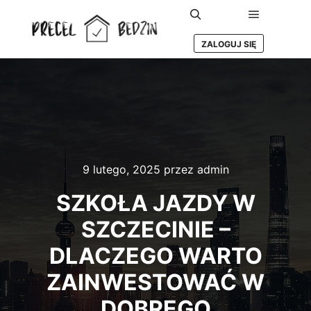
Główne m
Szukaj
ZALOGUJ SIĘ
9 lutego, 2025
przez
admin
SZKOŁA JAZDY W
SZCZECINIE –
DLACZEGO WARTO
ZAINWESTOWAĆ W
DOBREGO