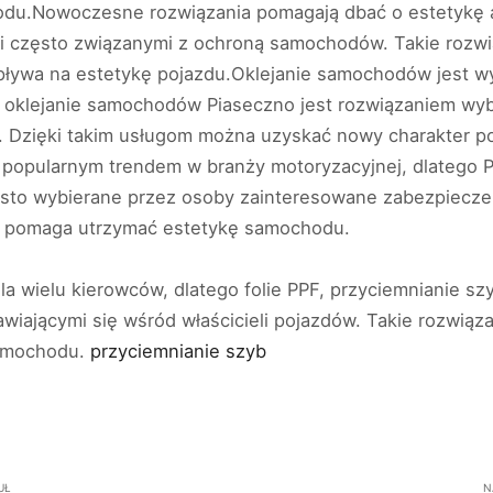
du.Nowoczesne rozwiązania pomagają dbać o estetykę au
mi często związanymi z ochroną samochodów. Takie rozwi
ływa na estetykę pojazdu.Oklejanie samochodów jest 
go oklejanie samochodów Piaseczno jest rozwiązaniem wy
 Dzięki takim usługom można uzyskać nowy charakter po
t popularnym trendem w branży motoryzacyjnej, dlatego 
ęsto wybierane przez osoby zainteresowane zabezpieczen
co pomaga utrzymać estetykę samochodu.
a wielu kierowców, dlatego folie PPF, przyciemnianie szy
iającymi się wśród właścicieli pojazdów. Takie rozwiąz
samochodu.
przyciemnianie szyb
UŁ
N