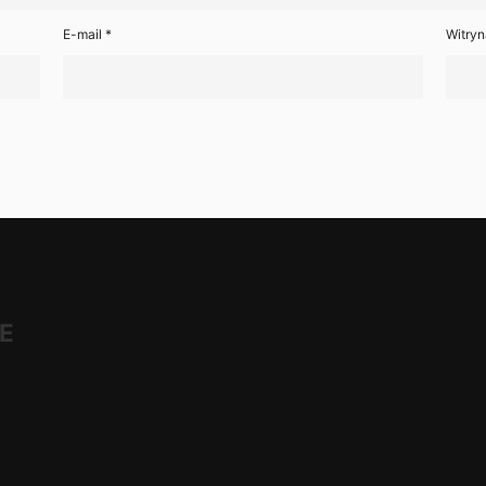
E-mail
*
Witryn
E