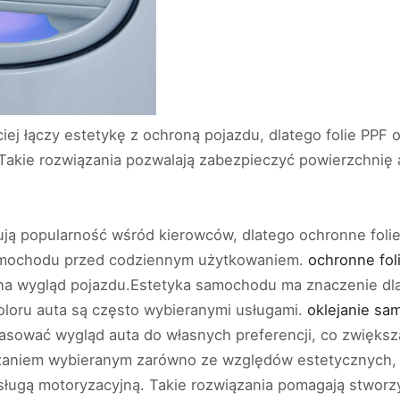
ej łączy estetykę z ochroną pojazdu, dlatego folie PPF
Takie rozwiązania pozwalają zabezpieczyć powierzchnię 
kują popularność wśród kierowców, dlatego ochronne foli
amochodu przed codziennym użytkowaniem.
ochronne fol
na wygląd pojazdu.Estetyka samochodu ma znaczenie dla w
loru auta są często wybieranymi usługami.
oklejanie s
sować wygląd auta do własnych preferencji, co zwiększ
ązaniem wybieranym zarówno ze względów estetycznych, j
usługą motoryzacyjną. Takie rozwiązania pomagają stworz