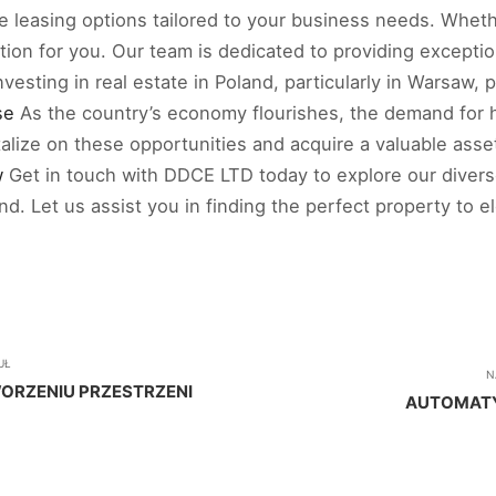
le leasing options tailored to your business needs. Wheth
lution for you. Our team is dedicated to providing except
Investing in real estate in Poland, particularly in Warsaw,
se
As the country’s economy flourishes, the demand for h
lize on these opportunities and acquire a valuable asset
w
Get in touch with DDCE LTD today to explore our divers
d. Let us assist you in finding the perfect property to 
UŁ
N
ORZENIU PRZESTRZENI
AUTOMATY