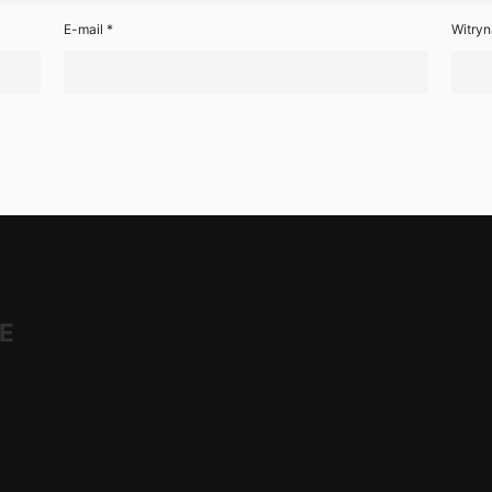
E-mail
*
Witryn
E