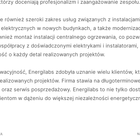
 którzy doceniają profesjonalizm i zaangażowanie zespołu
je również szeroki zakres usług związanych z instalacjam
i elektrycznych w nowych budynkach, a także modernizac
ównież montaż instalacji centralnego ogrzewania, co po
spółpracy z doświadczonymi elektrykami i instalatorami,
ść o każdy detal realizowanych projektów.
wacyjność, Energilabs zdobyła uznanie wielu klientów, kt
ealizowanych projektów. Firma stawia na długoterminowe r
 oraz serwis posprzedażowy. Energilabs to nie tylko do
lientom w dążeniu do większej niezależności energetyc
UŁ
N