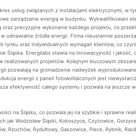
kres usług związanych z instalacjami elektrycznymi, w ty
e zarządzanie energią w budynku. Wykwalifikowani elekt
 oraz precyzyjne wykonanie każdego projektu, co przekła
 w odnawialne źródła energii. Firma nieustannie poszerz
b rynku oraz indywidualnych wymagań klientów, co czyni
enie Śląska. Energilabs stawia na innowacyjność i jakość,
bie realizowanych projektów. Kolejnym kluczowym obszarem
ii pozwalają na gromadzenie nadwyżek wyprodukowanej en
kcja energii z paneli fotowoltaicznych jest niewystarcz
sza efektywność całego systemu i pozwala na jeszcze w
owości na Śląsku, co pozwala jej na szybkie i sprawne re
ich jak Wodzisław Śląski, Kokoszyce, Czyżowice, Gorzyce
w, Rzuchów, Rydułtowy, Gaszowice, Piece, Rybnik, Racibó