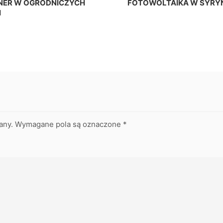
TNER W OGRODNICZYCH
FOTOWOLTAIKA W SYRYN
H
any.
Wymagane pola są oznaczone
*