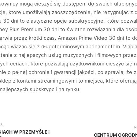
kownicy mogą cieszyć się dostępem do swoich ulubionyc
je, które umożliwiają zaoszczędzenie, nie rezygnując z 
na 30 dni to elastyczne opcje subskrypcyjne, które pozwa
y Plus Premium 30 dni to świetne rozwiązania dla osób,
serwis przez krótki czas. Amazon Prime Video 30 dni to d
 chcąc wiązać się z długoterminowym abonamentem. Viaplay
tanie z najlepszych usług muzycznych i filmowych przez o
ych cenach, które pozwalają użytkownikom cieszyć się n
ie o pełnej ochronie i gwarancji jakości, co sprawia, że 
klep z kontami streamingowymi to miejsca, które oferuj
najlepszych subskrypcji na rynku.
UŁ
N
IACH W PRZEMYŚLE I
CENTRUM OGRODN