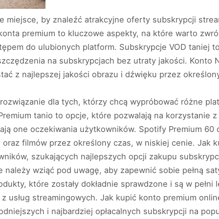
e miejsce, by znaleźć atrakcyjne oferty subskrypcji str
onta premium to kluczowe aspekty, na które warto zwró
ępem do ulubionych platform. Subskrypcje VOD taniej to
zczędzenia na subskrypcjach bez utraty jakości. Konto Ne
ać z najlepszej jakości obrazu i dźwięku przez określony
rozwiązanie dla tych, którzy chcą wypróbować różne pl
emium tanio to opcje, które pozwalają na korzystanie 
niają one oczekiwania użytkowników. Spotify Premium 60 d
 oraz filmów przez określony czas, w niskiej cenie. Jak k
wników, szukających najlepszych opcji zakupu subskrypc
e należy wziąć pod uwagę, aby zapewnić sobie pełną saty
dukty, które zostały dokładnie sprawdzone i są w pełni l
z usług streamingowych. Jak kupić konto premium online 
odniejszych i najbardziej opłacalnych subskrypcji na po