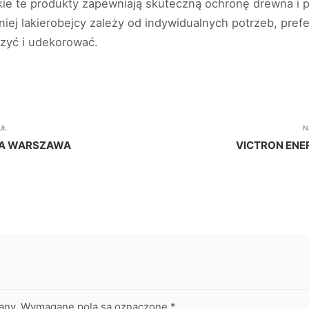
ie te produkty zapewniają skuteczną ochronę drewna i p
ej lakierobejcy zależy od indywidualnych potrzeb, prefer
zyć i udekorować.
UŁ
N
KA WARSZAWA
VICTRON ENE
any.
Wymagane pola są oznaczone
*