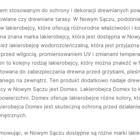
tem stosowanym do ochrony i dekoracji drewnianych powie
owlane czy drewniane tarasy. W Nowym Sączu, podobnie 
ów lakierobejcy, które oferują różnorodne właściwości i 
ejna znana marka lakierobejcy, która jest dostępna w Now
eż lakierobejcę wodorozcieńczalną, która jest przyjazna 
rzed wilgocią, promieniowaniem UV i zmianami temperat
n to kolejny rodzaj lakierobejcy, który można znaleźć 
towana do zabezpieczania drewna przed grzybami, pleśni
anego na zewnątrz. Ten produkt dodatkowo nadaje drewn
jcy w Nowym Sączu jest Domex. Lakierobejca Domex to ko
owierzchni. Domex oferuje lakierobejce różne kolory, k
 Lakierobejca Domex jest skuteczną ochroną przed działa
nętrznych.
owując, w Nowym Sączu dostępne są różne marki lakierob