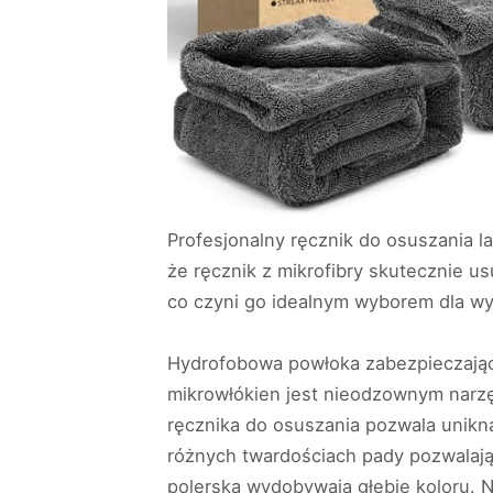
Profesjonalny ręcznik do osuszania l
że ręcznik z mikrofibry skutecznie 
co czyni go idealnym wyborem dla w
Hydrofobowa powłoka zabezpieczająca 
mikrowłókien jest nieodzownym narzę
ręcznika do osuszania pozwala unikną
różnych twardościach pady pozwalają
polerską wydobywają głębię koloru. N