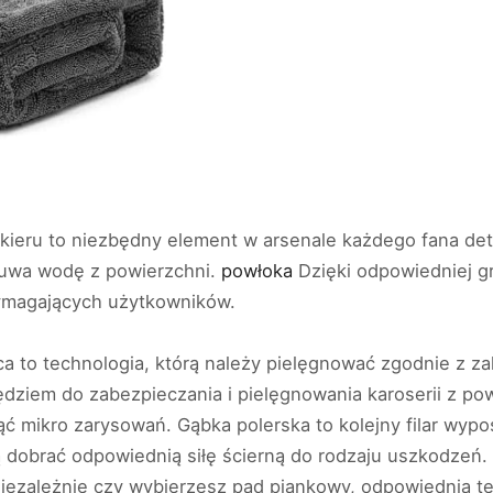
akieru to niezbędny element w arsenale każdego fana det
usuwa wodę z powierzchni.
powłoka
Dzięki odpowiedniej gr
ymagających użytkowników.
to technologia, którą należy pielęgnować zgodnie z zal
dziem do zabezpieczania i pielęgnowania karoserii z po
ć mikro zarysowań. Gąbka polerska to kolejny filar wypo
 dobrać odpowiednią siłę ścierną do rodzaju uszkodzeń.
iezależnie czy wybierzesz pad piankowy, odpowiednia te