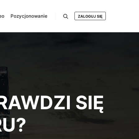
eo
Pozycjonowanie
ZALOGUJ SIĘ
Szukaj
RAWDZI SIĘ
RU?