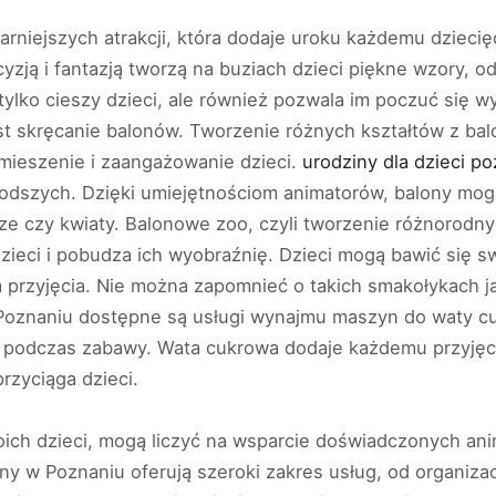
larniejszych atrakcji, która dodaje uroku każdemu dziec
cyzją i fantazją tworzą na buziach dzieci piękne wzory, o
tylko cieszy dzieci, ale również pozwala im poczuć się wy
st skręcanie balonów. Tworzenie różnych kształtów z balo
mieszenie i zaangażowanie dzieci.
urodziny dla dzieci p
młodszych. Dzięki umiejętnościom animatorów, balony mog
cze czy kwiaty. Balonowe zoo, czyli tworzenie różnorodny
ieci i pobudza ich wyobraźnię. Dzieci mogą bawić się s
 przyjęcia. Nie można zapomnieć o takich smakołykach j
oznaniu dostępne są usługi wynajmu maszyn do waty cuk
 podczas zabawy. Wata cukrowa dodaje każdemu przyjęciu
rzyciąga dzieci.
oich dzieci, mogą liczyć na wsparcie doświadczonych ani
ny w Poznaniu oferują szeroki zakres usług, od organizac