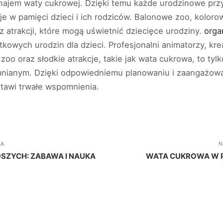
ynajem waty cukrowej. Dzięki temu każde urodzinowe przy
e w pamięci dzieci i ich rodziców. Balonowe zoo, koloro
z atrakcji, które mogą uświetnić dziecięce urodziny.
orga
ątkowych urodzin dla dzieci. Profesjonalni animatorzy, k
zoo oraz słodkie atrakcje, takie jak wata cukrowa, to ty
mnianym. Dzięki odpowiedniemu planowaniu i zaangażow
stawi trwałe wspomnienia.
UŁ
N
SZYCH: ZABAWA I NAUKA
WATA CUKROWA W P