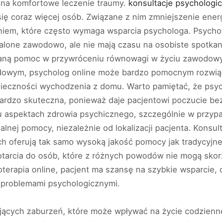
 na komfortowe leczenie traumy.
konsultacje psychologi
ę coraz więcej osób. Związane z nim zmniejszenie energi
niem, które często wymaga wsparcia psychologa. Psychot
palone zawodowo, ale nie mają czasu na osobiste spotkani
laną pomoc w przywróceniu równowagi w życiu zawodowy
dowym, psycholog online może bardzo pomocnym rozwią
eczności wychodzenia z domu. Warto pamiętać, że psych
rdzo skuteczna, ponieważ daje pacjentowi poczucie bez
u aspektach zdrowia psychicznego, szczególnie w przypa
lnej pomocy, niezależnie od lokalizacji pacjenta. Konsul
ch oferują tak samo wysoką jakość pomocy jak tradycyjn
arcia do osób, które z różnych powodów nie mogą skorzy
hoterapia online, pacjent ma szansę na szybkie wsparcie
i problemami psychologicznymi.
ujących zaburzeń, które może wpływać na życie codzien