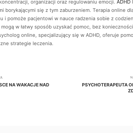
koncentracji, organizacji oraz regulowaniu emocji.
ADHD
P
 borykającymi się z tym zaburzeniem. Terapia online d
u i pomoże pacjentowi w nauce radzenia sobie z codzien
HD mogą w łatwy sposób uzyskać pomoc, bez koniecznośc
sycholog online, specjalizujący się w ADHD, oferuje po
zne strategie leczenia.
UŁ
N
JSCE NA WAKACJE NAD
PSYCHOTERAPEUTA O
Z