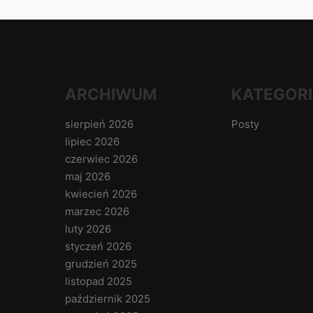
ARCHIWUM
KATEGORI
sierpień 2026
Posty
lipiec 2026
czerwiec 2026
maj 2026
kwiecień 2026
marzec 2026
luty 2026
styczeń 2026
grudzień 2025
listopad 2025
październik 2025