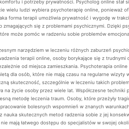
komfortu i potrzeby prywatności. Psycholog online stał
ie wielu ludzi wybiera psychoterapię online, ponieważ o
ka forma terapii umożliwia prywatność i wygodę w trakc
 zmagających się z problemami psychicznymi. Dzięki psy
które może pomóc w radzeniu sobie problemów emocjonaln
czesnym narzędziem w leczeniu różnych zaburzeń psychi
dzenia terapii online, osoby borykające się z trudnym
ezależnie od miejsca zamieszkania. Psychoterapia online
aletą dla osób, które nie mają czasu na regularne wizyty
teczną skuteczność, szczególnie w leczeniu takich proble
 na życie osoby przez wiele lat. Współczesne techniki
zesną metodę leczenia traum. Osoby, które przeżyły trag
przepracowanie bolesnych wspomnień w znanych warunkach
az nauka skutecznych metod radzenia sobie z jej konsek
nie mają łatwego dostępu do specjalistów w swojej okolic