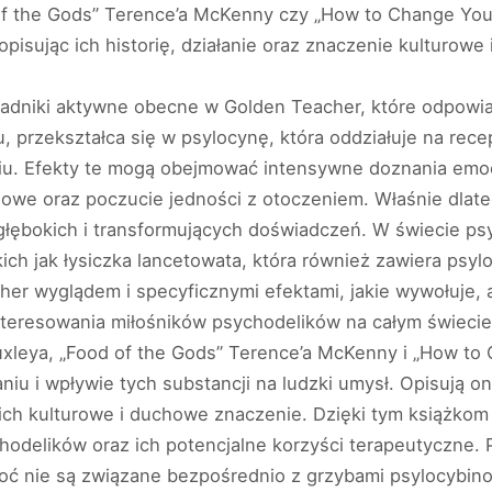
of the Gods” Terence’a McKenny czy „How to Change Your
pisując ich historię, działanie oraz znaczenie kulturowe
kładniki aktywne obecne w Golden Teacher, które odpowi
u, przekształca się w psylocynę, która oddziałuje na re
eniu. Efekty te mogą obejmować intensywne doznania emo
howe oraz poczucie jedności z otoczeniem. Właśnie dlat
łębokich i transformujących doświadczeń. W świecie psy
ch jak łysiczka lancetowata, która również zawiera psylo
her wyglądem i specyficznymi efektami, jakie wywołuje, 
eresowania miłośników psychodelików na całym świecie. 
uxleya, „Food of the Gods” Terence’a McKenny i „How to 
aniu i wpływie tych substancji na ludzki umysł. Opisują 
ż ich kulturowe i duchowe znaczenie. Dzięki tym książk
delików oraz ich potencjalne korzyści terapeutyczne. Pe
hoć nie są związane bezpośrednio z grzybami psylocybi