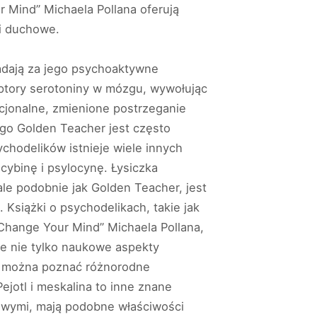
 Mind” Michaela Pollana oferują
 i duchowe.
adają za jego psychoaktywne
ceptory serotoniny w mózgu, wywołując
cjonalne, zmienione postrzeganie
ego Golden Teacher jest często
chodelików istnieje wiele innych
cybinę i psylocynę. Łysiczka
ale podobnie jak Golden Teacher, jest
Książki o psychodelikach, takie jak
Change Your Mind” Michaela Pollana,
one nie tylko naukowe aspekty
om można poznać różnorodne
jotl i meskalina to inne znane
nowymi, mają podobne właściwości