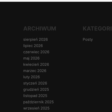
ARCHIWUM
KATEGORI
sierpień 2026
Posty
lipiec 2026
czerwiec 2026
maj 2026
kwiecień 2026
marzec 2026
luty 2026
styczeń 2026
grudzień 2025
listopad 2025
październik 2025
wrzesień 2025