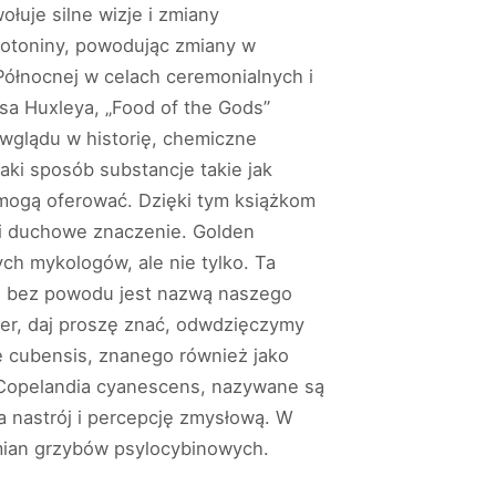
łuje silne wizje i zmiany
erotoniny, powodując zmiany w
Północnej w celach ceremonialnych i
usa Huxleya, „Food of the Gods”
wglądu w historię, chemiczne
jaki sposób substancje takie jak
 mogą oferować. Dzięki tym książkom
 i duchowe znaczenie. Golden
ch mykologów, ale nie tylko. Ta
e bez powodu jest nazwą naszego
her, daj proszę znać, odwdzięczymy
e cubensis, znanego również jako
k Copelandia cyanescens, nazywane są
a nastrój i percepcję zmysłową. W
mian grzybów psylocybinowych.