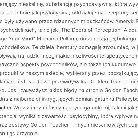
erający meskalinę, substancję psychoaktywną, która wywo
a, podobnie jak psylocybina, oddziałuje na receptory s
lowe były używane przez rdzennych mieszkańców Ameryki 
 psychodelikach, takie jak „The Doors of Perception” Aldo
e Your Mind” Michaela Pollana, dostarczają głębokiego 
ychodelików. Te dzieła literatury pomagają zrozumieć, w 
pływają na ludzki mózg i jakie możliwości terapeutyczne
dyczne aspekty psychodelików, ale także ich kulturowe
 produkt w naszym sklepie, wybierany przez początkujący
daniach i stosunkowo przewidywalna. Golden Teacher ni
ło. Jeśli zauważysz jakieś błędy na stronie Golden Teac
dna z najbardziej intrygujących odmian gatunku Psilocyb
acher
Wraz z innymi fascynującymi gatunkami, takimi ja
tencjał wynika z zawartości psylocybiny, która wpływa n
oraz zestawy Golden Teacher i innych niesamowitych od
onując grzybnie.