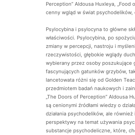
Perception” Aldousa Huxleya, „Food 
cenny wgląd w świat psychodelików, o
Psylocybina i psylocyna to główne s
właściwości. Psylocybina, po spożyci
zmiany w percepcji, nastroju i myśl
rzeczywistości, głębokie wglądy duc
wybierany przez osoby poszukujące g
fascynujących gatunków grzybów, taki
lancetowata różni się od Golden Teac
przedmiotem badań naukowych i zaint
„The Doors of Perception” Aldousa H
są cenionymi źródłami wiedzy o dział
działania psychodelików, ale równie
perspektywy na temat używania psycho
substancje psychodeliczne, które, c