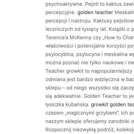
psychoaktywne. Pejotl to kaktus zawi
percepcyjne.
golden teacher
Meskalin
percepcji i nastroju. Kaktusy pejot
leczniczych od tysięcy lat. Książki o
Terence’a McKenny czy „How to Chang
właściwości i potencjalne korzyści ps
psylocybina, psylocyna i meskalina w
można poznać nie tylko naukowe i me
Teacher growkit to najpopularniejszy
odmiana jest bardzo wdzięczna w ba
sklepu – od niego wszystko się zaczę
się adekwatnie. Golden Teacher to je
łysiczka kubańska.
growkit golden te
czasem „magicznymi grzybami”. Ich po
naszym sklepie oferujemy zarodniki 
Rozpocznij niezwykłą podróż, kolekcj