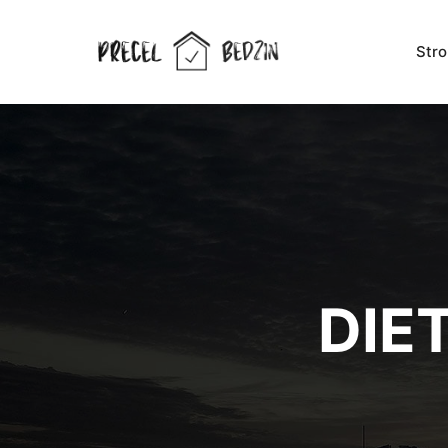
Str
DIE