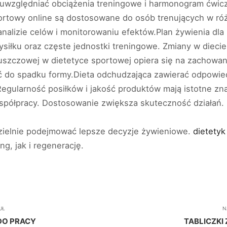
uwzględniać obciążenia treningowe i harmonogram ćwicze
portowy online są dostosowane do osób trenujących w róż
analizie celów i monitorowaniu efektów.Plan żywienia dla
iłku oraz częste jednostki treningowe. Zmiany w dieci
łuszczowej w dietetyce sportowej opiera się na zachowa
 do spadku formy.Dieta odchudzająca zawierać odpowiedni
egularność posiłków i jakość produktów mają istotne z
spółpracy. Dostosowanie zwiększa skuteczność działań.
ielnie podejmować lepsze decyzje żywieniowe.
dietety
ng, jak i regenerację.
UŁ
N
DO PRACY
TABLICZKI