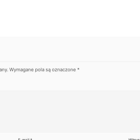
any.
Wymagane pola są oznaczone
*
E-mail
*
Witryn