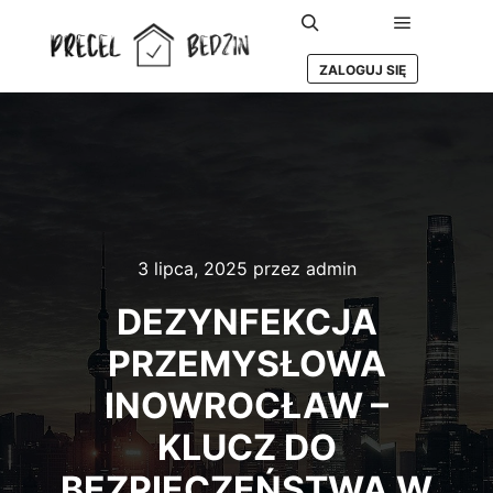
Główne m
Szukaj
ZALOGUJ SIĘ
3 lipca, 2025
przez
admin
DEZYNFEKCJA
PRZEMYSŁOWA
INOWROCŁAW –
KLUCZ DO
BEZPIECZEŃSTWA W