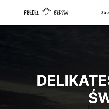
Str
DELIKAT
ŚW