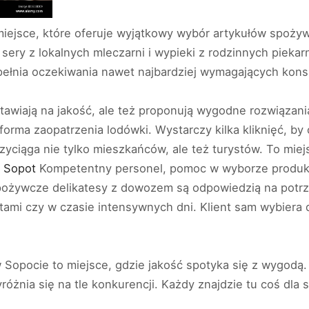
iejsce, które oferuje wyjątkowy wybór artykułów spożyw
sery z lokalnych mleczarni i wypieki z rodzinnych pieka
pełnia oczekiwania nawet najbardziej wymagających kon
stawiają na jakość, ale też proponują wygodne rozwiąz
rma zaopatrzenia lodówki. Wystarczy kilka kliknięć, by
yciąga nie tylko mieszkańców, ale też turystów. To miejs
e Sopot
Kompetentny personel, pomoc w wyborze produkt
Spożywcze delikatesy z dowozem są odpowiedzią na potr
tami czy w czasie intensywnych dni. Klient sam wybiera
Sopocie to miejsce, gdzie jakość spotyka się z wygodą. 
óżnia się na tle konkurencji. Każdy znajdzie tu coś dla 