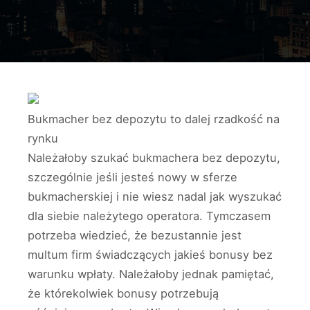
Bukmacher bez depozytu to dalej rzadkość na
rynku
Należałoby szukać bukmachera bez depozytu,
szczególnie jeśli jesteś nowy w sferze
bukmacherskiej i nie wiesz nadal jak wyszukać
dla siebie należytego operatora. Tymczasem
potrzeba wiedzieć, że bezustannie jest
multum firm świadczących jakieś bonusy bez
warunku wpłaty. Należałoby jednak pamiętać,
że którekolwiek bonusy potrzebują