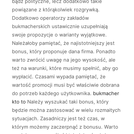
bądź polityczne, lecz dodatkowo takie
powiązane z którąkolwiek rozgrywką.
Dodatkowo operatorzy zakładów
bukmacherskich ustawicznie uzupełniają
swoje propozycje o warianty wyjątkowe.
Należałoby pamiętać, że najistotniejszy jest
bonus, który proponuje dana firma. Ponadto
warto zwrócić uwagę na jego wysokość, ale
też na warunki, które musimy spełnić, aby go
wypłacić. Czasami wypada pamiętać, że
wartość promocji musi być właściwie dobrana
do potrzeb każdego użytkownika.
bukmacher
kto to
Należy wyszukać taki bonus, który
będzie można zastosować w wielu rozmaitych
sytuacjach. Zasadniczy jest też czas, w
którym możemy zaczerpnąć z bonusu. Warto