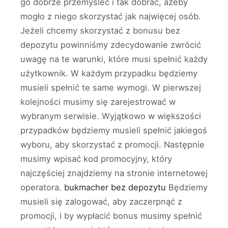
go dobrze przemyśleć i tak dobrać, ażeby
mogło z niego skorzystać jak najwięcej osób.
Jeżeli chcemy skorzystać z bonusu bez
depozytu powinniśmy zdecydowanie zwrócić
uwagę na te warunki, które musi spełnić każdy
użytkownik. W każdym przypadku będziemy
musieli spełnić te same wymogi. W pierwszej
kolejności musimy się zarejestrować w
wybranym serwisie. Wyjątkowo w większości
przypadków będziemy musieli spełnić jakiegoś
wyboru, aby skorzystać z promocji. Następnie
musimy wpisać kod promocyjny, który
najczęściej znajdziemy na stronie internetowej
operatora.
bukmacher bez depozytu
Będziemy
musieli się zalogować, aby zaczerpnąć z
promocji, i by wypłacić bonus musimy spełnić