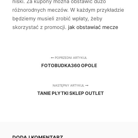
niski. Za kupony można obstawić dużo
różnorodnych meczów. W każdym przykładzie
będziemy musieli zrobić wpłaty, żeby
skorzystać z promocji.
jak obstawiać mecze
POPRZEDNI ARTYKUŁ
FOTOBUDKA360 OPOLE
NASTĘPNY ARTYKUŁ
TANIE PŁYTKI SKLEP OUTLET
DODAJ KOMENTARZ