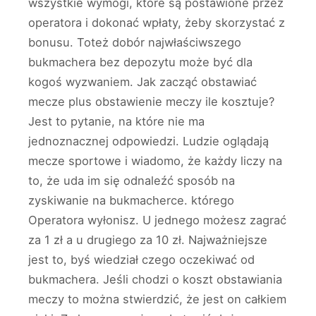
wszystkie wymogi, które są postawione przez
operatora i dokonać wpłaty, żeby skorzystać z
bonusu. Toteż dobór najwłaściwszego
bukmachera bez depozytu może być dla
kogoś wyzwaniem. Jak zacząć obstawiać
mecze plus obstawienie meczy ile kosztuje?
Jest to pytanie, na które nie ma
jednoznacznej odpowiedzi. Ludzie oglądają
mecze sportowe i wiadomo, że każdy liczy na
to, że uda im się odnaleźć sposób na
zyskiwanie na bukmacherce. którego
Operatora wyłonisz. U jednego możesz zagrać
za 1 zł a u drugiego za 10 zł. Najważniejsze
jest to, byś wiedział czego oczekiwać od
bukmachera. Jeśli chodzi o koszt obstawiania
meczy to można stwierdzić, że jest on całkiem