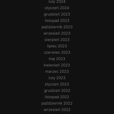
luty 2024
styczeń 2024
grudzień 2023
listopad 2023
październik 2023
wrzesień 2023
sierpień 2023
lipiec 2023
czerwiec 2023
maj 2023
kwiecień 2023
marzec 2023
luty 2023
styczeń 2023
grudzień 2022
listopad 2022
październik 2022
wrzesień 2022