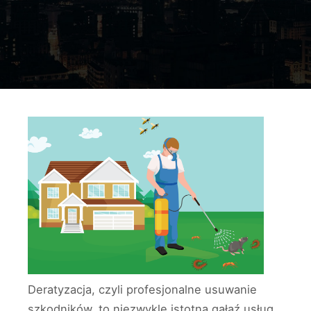
Deratyzacja, czyli profesjonalne usuwanie
szkodników, to niezwykle istotna gałąź usług