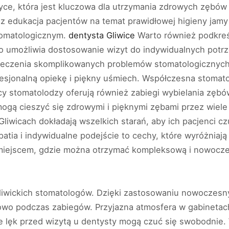
ce, która jest kluczowa dla utrzymania zdrowych zębów i
z edukacja pacjentów na temat prawidłowej higieny jamy 
omatologicznym.
dentysta Gliwice
Warto również podkreśl
co umożliwia dostosowanie wizyt do indywidualnych potrz
, leczenia skomplikowanych problemów stomatologicznyc
esjonalną opiekę i piękny uśmiech. Współczesna stomatolo
iccy stomatolodzy oferują również zabiegi wybielania zęb
mogą cieszyć się zdrowymi i pięknymi zębami przez wiele 
liwicach dokładają wszelkich starań, aby ich pacjenci czu
atia i indywidualne podejście to cechy, które wyróżniają
ę miejscem, gdzie można otrzymać kompleksową i nowocz
gliwickich stomatologów. Dzięki zastosowaniu nowoczesn
owo podczas zabiegów. Przyjazna atmosfera w gabinetac
 lęk przed wizytą u dentysty mogą czuć się swobodnie. 