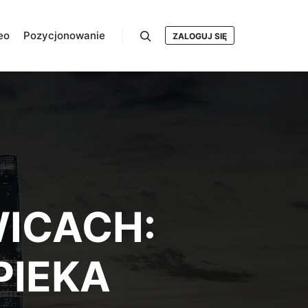
eo
Pozycjonowanie
ZALOGUJ SIĘ
Szukaj
WICACH:
PIEKA