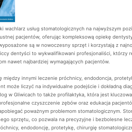
roki wachlarz usług stomatologicznych na najwyższym poz
y ustnej pacjentów, oferując kompleksową opiekę dentyst
wyposażone są w nowoczesny sprzęt i korzystają z najno
iccy dentyści to wykwalifikowani profesjonaliści, którzy
niom nawet najbardziej wymagających pacjentów.
 między innymi leczenie próchnicy, endodoncja, protetyk
ent może liczyć na indywidualne podejście i dokładną di
og w Gliwicach to także profilaktyka, która jest kluczow
 profesjonalne czyszczenie zębów oraz edukacja pacjent
 zapobiegać poważnym problemom stomatologicznym. Stom
ego sprzętu, co pozwala na precyzyjne i bezbolesne le
óchnicy, endodoncję, protetykę, chirurgię stomatologicz