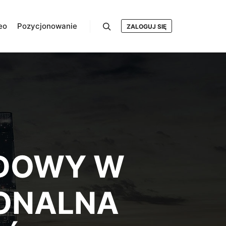
eo
Pozycjonowanie
ZALOGUJ SIĘ
Szukaj
DOWY W
JONALNA