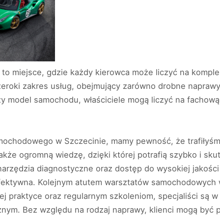
to miejsce, gdzie każdy kierowca może liczyć na kompl
szeroki zakres usług, obejmujący zarówno drobne naprawy
y model samochodu, właściciele mogą liczyć na fachową
mochodowego w Szczecinie, mamy pewność, że trafiłyśm
także ogromną wiedzę, dzięki której potrafią szybko i s
arzędzia diagnostyczne oraz dostęp do wysokiej jakości
efektywna. Kolejnym atutem warsztatów samochodowych w
ej praktyce oraz regularnym szkoleniom, specjaliści są w
ym. Bez względu na rodzaj naprawy, klienci mogą być p