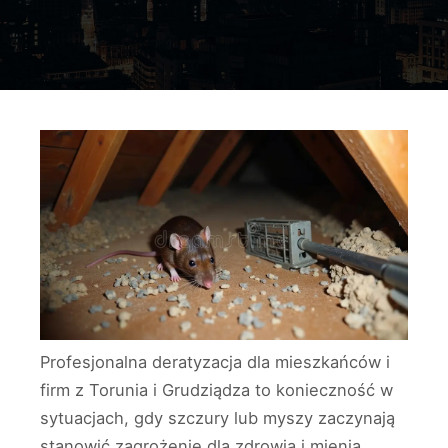
Profesjonalna deratyzacja dla mieszkańców i
firm z Torunia i Grudziądza to konieczność w
sytuacjach, gdy szczury lub myszy zaczynają
stanowić zagrożenie dla zdrowia i mienia.