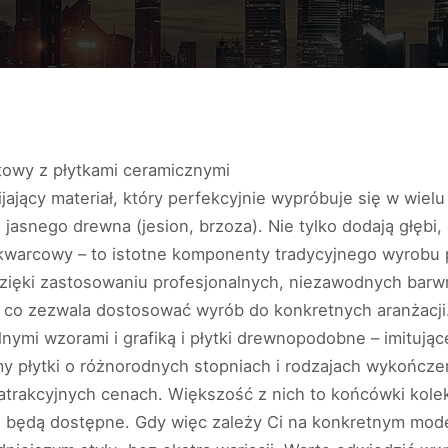
etowy z płytkami ceramicznymi
ający materiał, który perfekcyjnie wypróbuje się w wielu
asnego drewna (jesion, brzoza). Nie tylko dodają głębi, 
 kwarcowy – to istotne komponenty tradycyjnego wyrobu p
. Dzięki zastosowaniu profesjonalnych, niezawodnych bar
, co zezwala dostosować wyrób do konkretnych aranżacji
ymi wzorami i grafiką i płytki drewnopodobne – imitując
 płytki o różnorodnych stopniach i rodzajach wykończeń
trakcyjnych cenach. Większość z nich to końcówki kolek
ie będą dostępne. Gdy więc zależy Ci na konkretnym modelu 