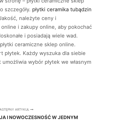
w stronę – płytki ceramiczne sklep
ą o szczegóły.
płytki ceramika tubądzin
akość, należyte ceny i
 online i zakupy online, aby pokochać
oskonałe i posiadają wiele wad.
płytki ceramiczne sklep online.
t płytek. Każdy wyszuka dla siebie
let umożliwia wybór płytek we własnym
ASTĘPNY ARTYKUŁ
CJA I NOWOCZESNOŚĆ W JEDNYM