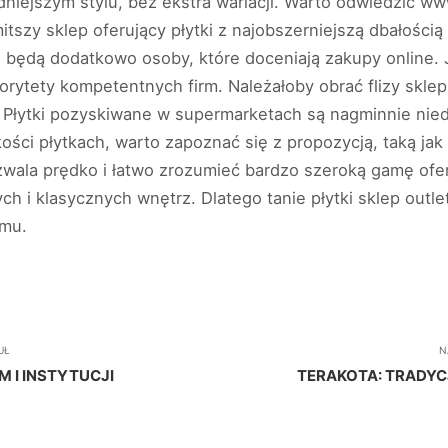
niejszym stylu, bez ekstra wariacji. Warto odwiedzić ww
itszy sklep oferujący płytki z najobszerniejszą dbałości
 będą dodatkowo osoby, które doceniają zakupy online. J
orytety kompetentnych firm. Należałoby obrać flizy sklep
o. Płytki pozyskiwane w supermarketach są nagminnie nied
kości płytkach, warto zapoznać się z propozycją, taką jak 
ozwala prędko i łatwo zrozumieć bardzo szeroką gamę ofer
ych i klasycznych wnętrz. Dlatego tanie płytki sklep out
omu.
UŁ
N
M I INSTYTUCJI
TERAKOTA: TRADY