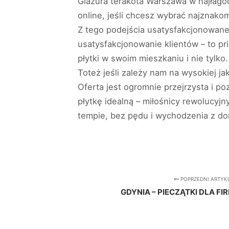
Glazura terakota Warszawa w najłagod
online, jeśli chcesz wybrać najznakom
Z tego podejścia usatysfakcjonowane
usatysfakcjonowanie klientów – to pri
płytki w swoim mieszkaniu i nie tylk
Toteż jeśli zależy nam na wysokiej ja
Oferta jest ogromnie przejrzysta i p
płytkę idealną – miłośnicy rewolucyjn
tempie, bez pędu i wychodzenia z d
POPRZEDNI ARTYK
GDYNIA – PIECZĄTKI DLA FIR