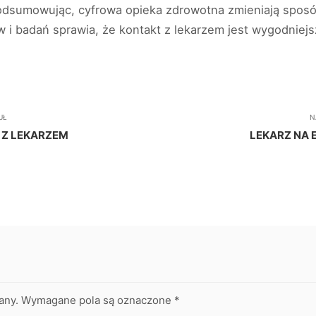
odsumowując, cyfrowa opieka zdrowotna zmieniają sposób
i badań sprawia, że kontakt z lekarzem jest wygodniejsz
UŁ
N
Z LEKARZEM
LEKARZ NA E
any.
Wymagane pola są oznaczone
*