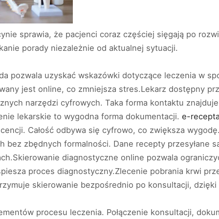
nie sprawia, że pacjenci coraz częściej sięgają po roz
anie porady niezależnie od aktualnej sytuacji.
da pozwala uzyskać wskazówki dotyczące leczenia w sp
wany jest online, co zmniejsza stres.Lekarz dostępny pr
znych narzędzi cyfrowych. Taka forma kontaktu znajduj
ienie lekarskie to wygodna forma dokumentacji.
e-recept
scencji. Całość odbywa się cyfrowo, co zwiększa wygodę
ch bez zbędnych formalności. Dane recepty przesyłane są 
h.Skierowanie diagnostyczne online pozwala ograniczyć
spiesza proces diagnostyczny.Zlecenie pobrania krwi prz
trzymuje skierowanie bezpośrednio po konsultacji, dzięk
mentów procesu leczenia. Połączenie konsultacji, dokum