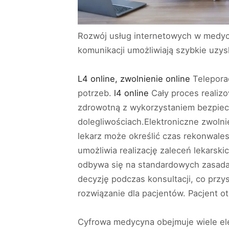
Rozwój usług internetowych w medycy
komunikacji umożliwiają szybkie uzysk
L4 online, zwolnienie online
Telepora
potrzeb.
l4 online
Cały proces realizo
zdrowotną z wykorzystaniem bezpiec
dolegliwościach.Elektroniczne zwoln
lekarz może określić czas rekonwale
umożliwia realizację zaleceń lekarski
odbywa się na standardowych zasadac
decyzję podczas konsultacji, co przy
rozwiązanie dla pacjentów. Pacjent o
Cyfrowa medycyna obejmuje wiele ele