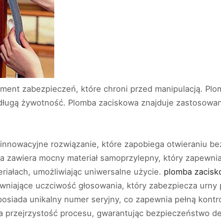
ment zabezpieczeń, które chroni przed manipulacją. Plo
j długą żywotność. Plomba zaciskowa znajduje zastosowa
 innowacyjne rozwiązanie, które zapobiega otwieraniu b
zawiera mocny materiał samoprzylepny, który zapewnia 
iałach, umożliwiając uniwersalne użycie.
plomba zacis
ewniające uczciwość głosowania, który zabezpiecza urny
osiada unikalny numer seryjny, co zapewnia pełną kont
 przejrzystość procesu, gwarantując bezpieczeństwo de