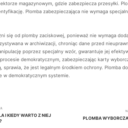
sektorze magazynowym, gdzie zabezpiecza przesyłki. Pl
ntyfikację. Plomba zabezpieczająca nie wymaga specjaln
óżni się od plomby zaciskowej, ponieważ nie wymaga d
rzystywana w archiwizacji, chroniąc dane przed nieupr
anipulację poprzez specjalny wzór, gwarantuje jej efekt
 procesie demokratycznym, zabezpieczając karty wybor
, sprawia, że jest legalnym środkiem ochrony. Plomba d
dne w demokratycznym systemie.
UŁ
N
A I KIEDY WARTO Z NIEJ
PLOMBA WYBORCZA 
?