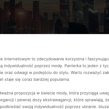
 internetowym to zdecydowanie korzystna i fascynująca 
oją indywidualność poprzez modę. Panterka to jeden z ty
ie oraz odwagi w podejściu do stylu. Warto rozważyć zak
ń staje się coraz bardziej popularna.
dważna propozycja w świecie mody, która przyciąga uwagę
elegancji i pewnej dozy ekstrawagancji, które sprawiają,
 i podkreślać swoją indywidualność poprzez ubranie. bluz