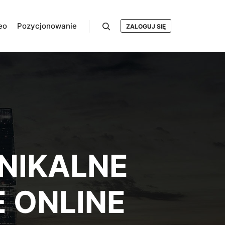
eo
Pozycjonowanie
ZALOGUJ SIĘ
Szukaj
UNIKALNE
 ONLINE