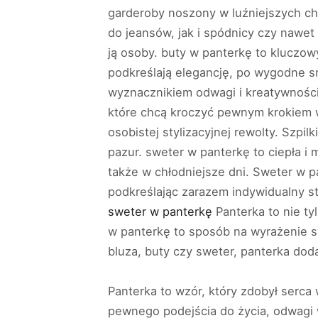
garderoby noszony w luźniejszych chw
do jeansów, jak i spódnicy czy nawet
ją osoby. buty w panterkę to kluczowy 
podkreślają elegancję, po wygodne sn
wyznacznikiem odwagi i kreatywności
które chcą kroczyć pewnym krokiem w
osobistej stylizacyjnej rewolty. Szpi
pazur. sweter w panterkę to ciepła i 
także w chłodniejsze dni. Sweter w pa
podkreślając zarazem indywidualny st
sweter w panterkę
Panterka to nie ty
w panterkę to sposób na wyrażenie sw
bluza, buty czy sweter, panterka dod
Panterka to wzór, który zdobył serca
pewnego podejścia do życia, odwagi 