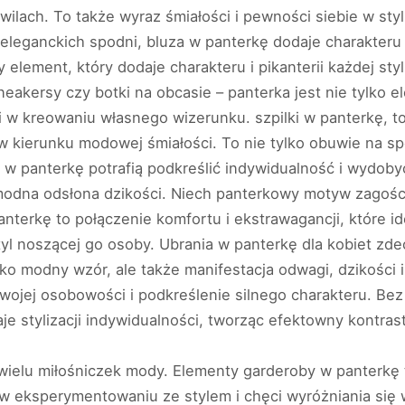
ilach. To także wyraz śmiałości i pewności siebie w sty
 eleganckich spodni, bluza w panterkę dodaje charakteru
element, który dodaje charakteru i pikanterii każdej styl
eakersy czy botki na obcasie – panterka jest nie tylko 
 w kreowaniu własnego wizerunku. szpilki w panterkę, t
 kierunku modowej śmiałości. To nie tylko obuwie na spe
lki w panterkę potrafią podkreślić indywidualność i wydob
modna odsłona dzikości. Niech panterkowy motyw zagości n
nterkę to połączenie komfortu i ekstrawagancji, które id
yl noszącej go osoby. Ubrania w panterkę dla kobiet zde
lko modny wzór, ale także manifestacja odwagi, dzikości 
ojej osobowości i podkreślenie silnego charakteru. Bez 
aje stylizacji indywidualności, tworząc efektowny kontra
 wielu miłośniczek mody. Elementy garderoby w panterkę t
w eksperymentowaniu ze stylem i chęci wyróżniania się w