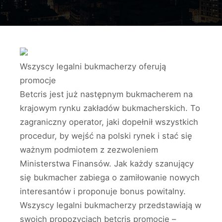
Wszyscy legalni bukmacherzy oferują
promocje
Betcris jest już następnym bukmacherem na
krajowym rynku zakładów bukmacherskich. To
zagraniczny operator, jaki dopełnił wszystkich
procedur, by wejść na polski rynek i stać się
ważnym podmiotem z zezwoleniem
Ministerstwa Finansów. Jak każdy szanujący
się bukmacher zabiega o zamiłowanie nowych
interesantów i proponuje bonus powitalny.
Wszyscy legalni bukmacherzy przedstawiają w
swoich propozycjach betcris promocje –