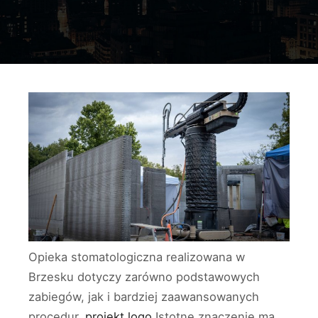
Opieka stomatologiczna realizowana w
Brzesku dotyczy zarówno podstawowych
zabiegów, jak i bardziej zaawansowanych
procedur.
projekt logo
Istotne znaczenie ma