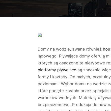
Domy na wodzie, zwane również
hou
lądowego. Pływające domy oferują mi
których są osadzone te nietypowe re
platformy pływające
są znacznie więce
formy i kształty. Od małych, przytul
poziomami. Wybór domu na wodzie zal
które podjęte zostało przez specjali
warunków wodnych. Materiały używan
bezpieczeństwo. Produkcja domów na w