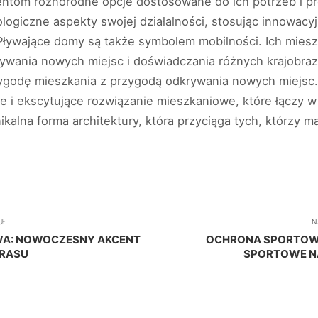
ientom różnorodne opcje dostosowane do ich potrzeb i p
ologiczne aspekty swojej działalności, stosując innowacy
 Pływające domy są także symbolem mobilności. Ich mies
ywania nowych miejsc i doświadczania różnych krajobraz
ygodę mieszkania z przygodą odkrywania nowych miejsc.
e i ekscytujące rozwiązanie mieszkaniowe, które łączy w
kalna forma architektury, która przyciąga tych, którzy m
UŁ
N
WA: NOWOCZESNY AKCENT
OCHRONA SPORTOWA
ARASU
SPORTOWE N