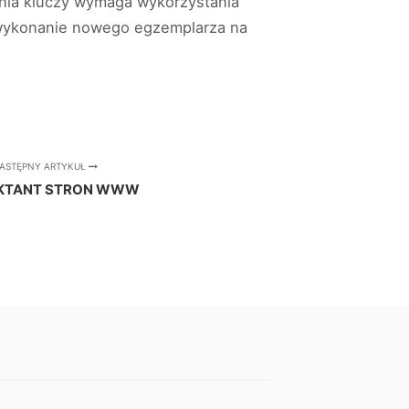
nia kluczy wymaga wykorzystania
t wykonanie nowego egzemplarza na
ASTĘPNY ARTYKUŁ
KTANT STRON WWW