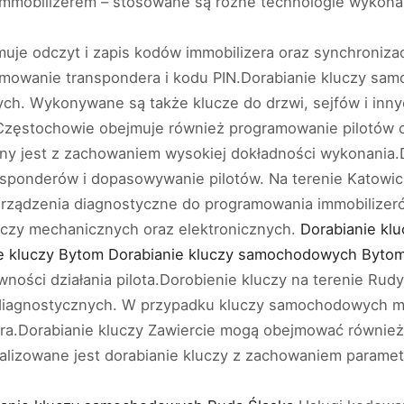
 immobilizerem – stosowane są różne technologie wykona
uje odczyt i zapis kodów immobilizera oraz synchroniza
amowanie transpondera i kodu PIN.Dorabianie kluczy s
ych. Wykonywane są także klucze do drzwi, sejfów i in
Częstochowie obejmuje również programowanie pilotów 
ny jest z zachowaniem wysokiej dokładności wykonania.
sponderów i dopasowywanie pilotów. Na terenie Katowic
urządzenia diagnostyczne do programowania immobilizer
uczy mechanicznych oraz elektronicznych.
Dorabianie klu
e kluczy Bytom Dorabianie kluczy samochodowych Byto
ości działania pilota.Dorobienie kluczy na terenie Rudy 
diagnostycznych. W przypadku kluczy samochodowych mo
a.Dorabianie kluczy Zawiercie mogą obejmować również
alizowane jest dorabianie kluczy z zachowaniem paramet