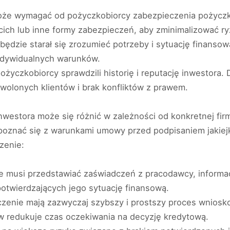
oże wymagać od pożyczkobiorcy zabezpieczenia pożyczki,
cich lub inne formy zabezpieczeń, aby zminimalizować ry
 będzie starał się zrozumieć potrzeby i sytuację finanso
indywidualnych warunków.
 pożyczkobiorcy sprawdzili historię i reputację inwestora
wolonych klientów i brak konfliktów z prawem.
inwestora może się różnić w zależności od konkretnej fi
apoznać się z warunkami umowy przed podpisaniem jakie
zenie:
e musi przedstawiać zaświadczeń z pracodawcy, informa
twierdzających jego sytuację finansową.
czenie mają zazwyczaj szybszy i prostszy proces wniosk
w redukuje czas oczekiwania na decyzję kredytową.