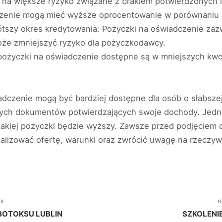
a większe ryzyko związane z brakiem potwierdzonych in
czenie mogą mieć wyższe oprocentowanie w porównaniu 
tszy okres kredytowania: Pożyczki na oświadczenie zazw
może zmniejszyć ryzyko dla pożyczkodawcy.
pożyczki na oświadczenie dostępne są w mniejszych kwo
dczenie mogą być bardziej dostępne dla osób o słabszej h
jnych dokumentów potwierdzających swoje dochody. Jedn
takiej pożyczki będzie wyższy. Zawsze przed podjęciem d
lizować ofertę, warunki oraz zwrócić uwagę na rzeczywi
UŁ
N
BOTOKSU LUBLIN
SZKOLENIE