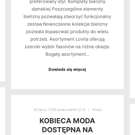
preferowany styl. Komplety bielizny
damskiej Poszczególne elementy
bielizny pozwalają stworzyć funkcjonalny
zestaw.Nowoczesne kolekcje bielizny
pozwala dopasować produkty do wielu
potrzeb. Asortyment Lovita oferują
szeroki wybór fasonów na różne okazje.
Bogaty asortyment…
Dowiedz się więcej
30 lipca, 2026
przez
admin
0
Posty
KOBIECA MODA
DOSTĘPNA NA