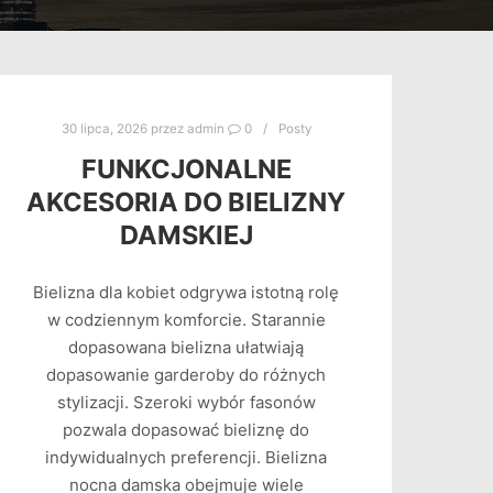
30 lipca, 2026
przez
admin
0
Posty
FUNKCJONALNE
AKCESORIA DO BIELIZNY
DAMSKIEJ
Bielizna dla kobiet odgrywa istotną rolę
w codziennym komforcie. Starannie
dopasowana bielizna ułatwiają
dopasowanie garderoby do różnych
stylizacji. Szeroki wybór fasonów
pozwala dopasować bieliznę do
indywidualnych preferencji. Bielizna
nocna damska obejmuje wiele