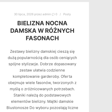
30 lipca, 2026
przez
admin
0
Posty
BIELIZNA NOCNA
DAMSKA W RÓŻNYCH
FASONACH
Zestawy bielizny damskiej cieszą się
dużą popularnością dla osób ceniących
spójne stylizacje. Dobrze dopasowany
zestaw ułatwia codzienne
kompletowanie garderoby. Oferta
obejmuje wiele fasonów, tworzonych z
myślą o zróżnicowanych potrzebach.
Staniki należą do podstawowych
elementów bielizny. Majtki damskie
Biustonosze Do wyboru pozostają liczne