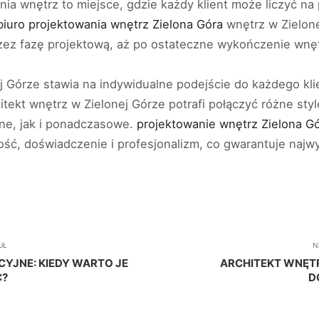
nia wnętrz to miejsce, gdzie każdy klient może liczyć na
biuro projektowania wnętrz Zielona Góra
wnętrz w Zielone
rzez fazę projektową, aż po ostateczne wykończenie wnęt
j Górze stawia na indywidualne podejście do każdego kli
itekt wnętrz w Zielonej Górze potrafi połączyć różne styl
ne, jak i ponadczasowe.
projektowanie wnętrz Zielona G
ość, doświadczenie i profesjonalizm, co gwarantuje najw
UŁ
N
YJNE: KIEDY WARTO JE
ARCHITEKT WNĘTR
?
D