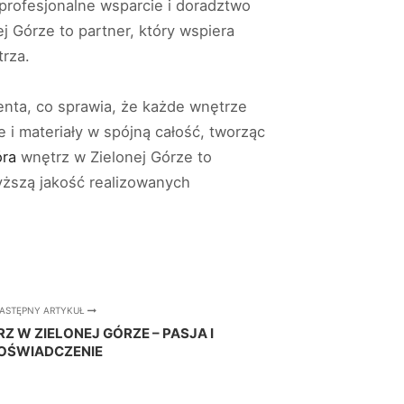
 profesjonalne wsparcie i doradztwo
j Górze to partner, który wspiera
rza.
enta, co sprawia, że każde wnętrze
e i materiały w spójną całość, tworząc
óra
wnętrz w Zielonej Górze to
yższą jakość realizowanych
ASTĘPNY ARTYKUŁ
Z W ZIELONEJ GÓRZE – PASJA I
OŚWIADCZENIE