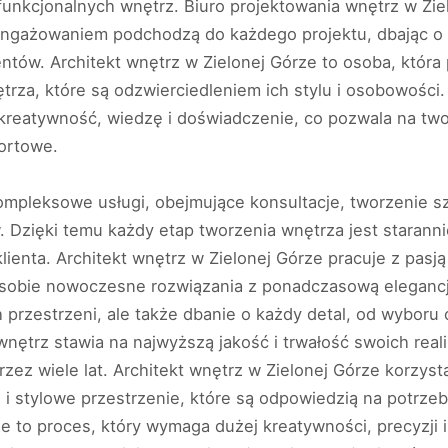
 funkcjonalnych wnętrz. Biuro projektowania wnętrz w Zie
angażowaniem podchodzą do każdego projektu, dbając o to
entów. Architekt wnętrz w Zielonej Górze to osoba, która 
ętrza, które są odzwierciedleniem ich stylu i osobowości
 kreatywność, wiedzę i doświadczenie, co pozwala na twor
fortowe.
kompleksowe usługi, obejmujące konsultacje, tworzenie s
w. Dzięki temu każdy etap tworzenia wnętrza jest starann
lienta. Architekt wnętrz w Zielonej Górze pracuje z pasj
w sobie nowoczesne rozwiązania z ponadczasową elegancj
h przestrzeni, ale także dbanie o każdy detal, od wyboru
wnętrz stawia na najwyższą jakość i trwałość swoich real
ez wiele lat. Architekt wnętrz w Zielonej Górze korzyst
 i stylowe przestrzenie, które są odpowiedzią na potrz
e to proces, który wymaga dużej kreatywności, precyzji 