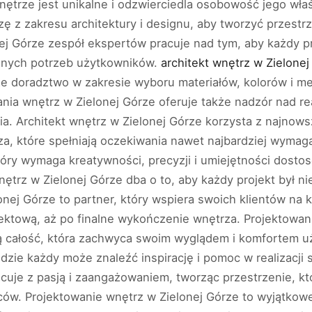
nętrze jest unikalne i odzwierciedla osobowość jego właśc
dzę z zakresu architektury i designu, aby tworzyć przestr
j Górze zespół ekspertów pracuje nad tym, aby każdy proj
nnych potrzeb użytkowników.
architekt wnętrz w Zielonej
że doradztwo w zakresie wyboru materiałów, kolorów i meb
wania wnętrz w Zielonej Górze oferuje także nadzór nad re
a. Architekt wnętrz w Zielonej Górze korzysta z najnows
a, które spełniają oczekiwania nawet najbardziej wymaga
tóry wymaga kreatywności, precyzji i umiejętności dostos
ętrz w Zielonej Górze dba o to, aby każdy projekt był nie 
onej Górze to partner, który wspiera swoich klientów na k
ojektową, aż po finalne wykończenie wnętrza. Projektowan
 całość, która zachwyca swoim wyglądem i komfortem uż
gdzie każdy może znaleźć inspirację i pomoc w realizacj
cuje z pasją i zaangażowaniem, tworząc przestrzenie, któ
ców. Projektowanie wnętrz w Zielonej Górze to wyjątkowe 